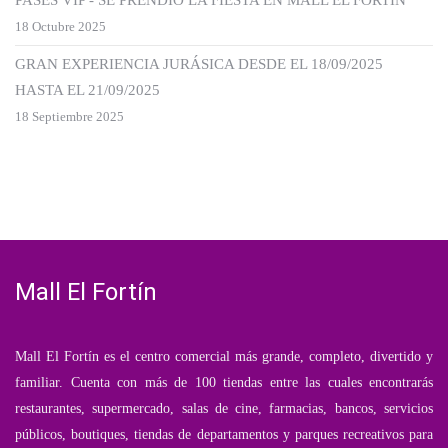
PASES VIP - SE PRENDIÓ LA FIESTA EN MALL EL FORTÍN
18 Octubre 2025
GRAN EXPERIENCIA JURÁSICA DESDE EL 18/09/2025
HASTA EL 21/09/2025
18 Septiembre 2025
Mall El Fortín
Mall El Fortín es el centro comercial más grande, completo, divertido y
familiar. Cuenta con más de 100 tiendas entre las cuales encontrarás
restaurantes, supermercado, salas de cine, farmacias, bancos, servicios
públicos, boutiques, tiendas de departamentos y parques recreativos para