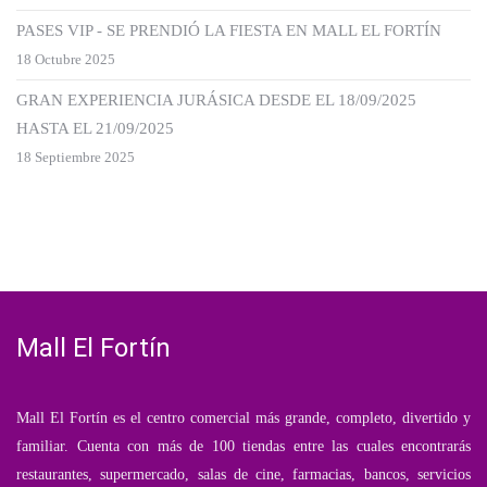
PASES VIP - SE PRENDIÓ LA FIESTA EN MALL EL FORTÍN
18 Octubre 2025
GRAN EXPERIENCIA JURÁSICA DESDE EL 18/09/2025
HASTA EL 21/09/2025
18 Septiembre 2025
Mall El Fortín
Mall El Fortín es el centro comercial más grande, completo, divertido y
familiar. Cuenta con más de 100 tiendas entre las cuales encontrarás
restaurantes, supermercado, salas de cine, farmacias, bancos, servicios