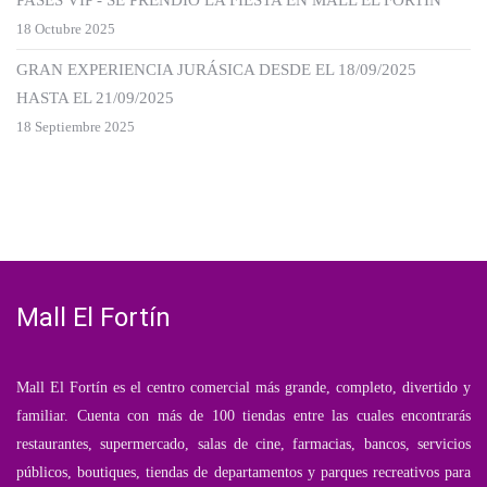
PASES VIP - SE PRENDIÓ LA FIESTA EN MALL EL FORTÍN
18 Octubre 2025
GRAN EXPERIENCIA JURÁSICA DESDE EL 18/09/2025
HASTA EL 21/09/2025
18 Septiembre 2025
Mall El Fortín
Mall El Fortín es el centro comercial más grande, completo, divertido y
familiar. Cuenta con más de 100 tiendas entre las cuales encontrarás
restaurantes, supermercado, salas de cine, farmacias, bancos, servicios
públicos, boutiques, tiendas de departamentos y parques recreativos para